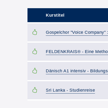
Kurstitel
–
Kurstitel:
Gospelchor "Voice Company" 
Kurstitel:
FELDENKRAIS® - Eine Methode
Kurstitel:
Dänisch A1 intensiv - Bildung
Kurstitel:
Sri Lanka - Studienreise
Kursvorschläge