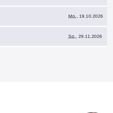
Kursbeginn:
Mo.
, 19.10.2026
Kursbeginn:
So.
, 29.11.2026