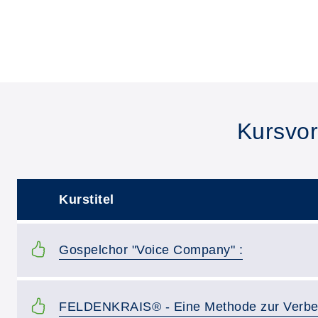
Kursvor
Kurstitel
–
Kurstitel:
Gospelchor "Voice Company" :
Kurstitel:
FELDENKRAIS® - Eine Methode zur Verbes