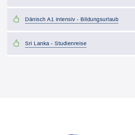
Kurstitel:
Dänisch A1 intensiv - Bildungsurlaub
Kurstitel:
Sri Lanka - Studienreise
Kursvorschläge