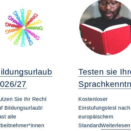
ildungsurlaub
Testen sie Ihr
026/27
Sprachkenntn
utzen Sie Ihr Recht
Kostenloser
uf Bildungsurlaub!
Einstufungstest nach
st alle
europäischem
rbeitnehmer*innen
Standard
Weiterlesen