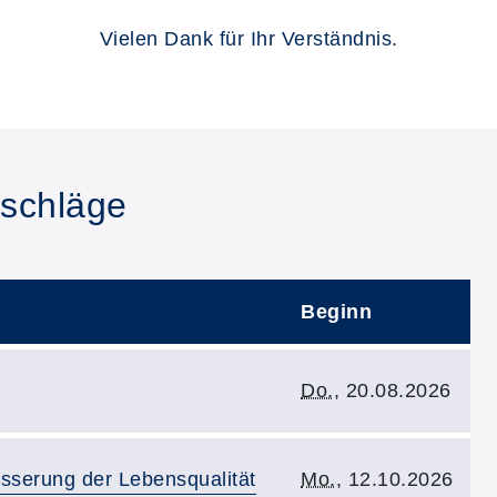
Vielen Dank für Ihr Verständnis.
schläge
Beginn
Kursbeginn:
Do.
, 20.08.2026
Kursbeginn:
serung der Lebensqualität
Mo.
, 12.10.2026