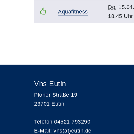
Do.
15.04
Aquafitness
18.45 Uhr
Seite 1 von 2
Vhs Eutin
Plöner Straße 19
23701 Eutin
Telefon 04521 793290
E-Mail:
vhs(at)eutin.de