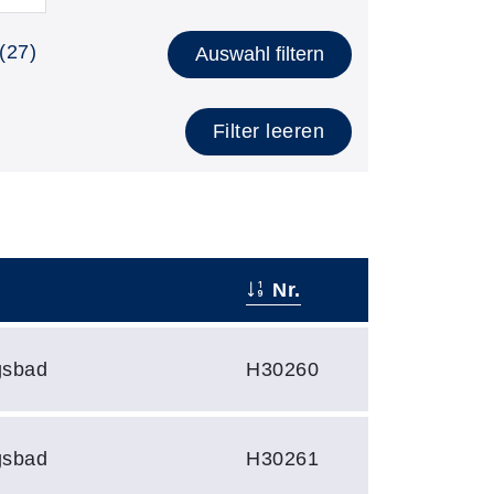
(27)
Auswahl filtern
Filter leeren
Nr.
gsbad
H30260
gsbad
H30261