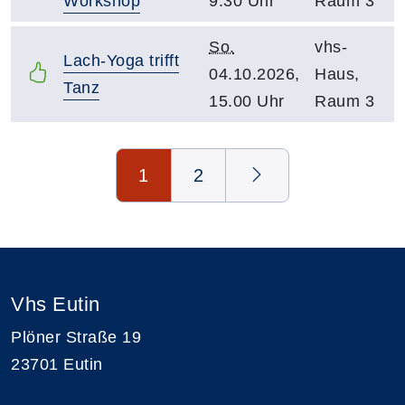
Workshop
9.30 Uhr
Raum 3
So.
vhs-
Lach-Yoga trifft
04.10.2026,
Haus,
Tanz
15.00 Uhr
Raum 3
Seite 1 von 2
1
2
Vhs Eutin
Plöner Straße 19
23701 Eutin