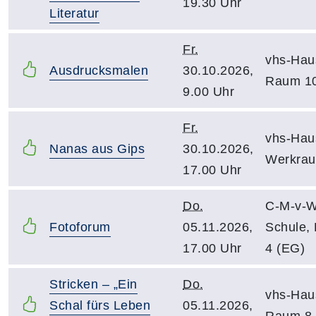
19.30 Uhr
Literatur
Fr.
vhs-Hau
Ausdrucksmalen
30.10.2026,
Raum 1
9.00 Uhr
Fr.
vhs-Hau
Nanas aus Gips
30.10.2026,
Werkra
17.00 Uhr
Do.
C-M-v-W
Fotoforum
05.11.2026,
Schule,
17.00 Uhr
4 (EG)
Stricken – „Ein
Do.
vhs-Hau
Schal fürs Leben
05.11.2026,
Raum 8