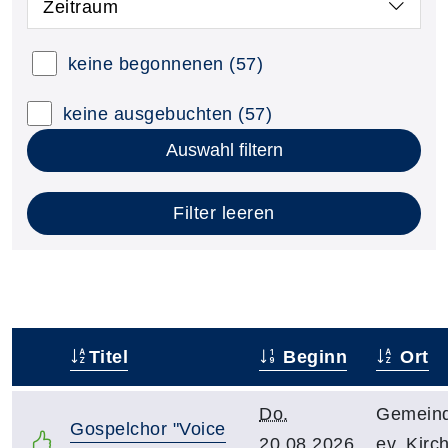
Zeitraum
keine begonnenen
(57)
keine ausgebuchten
(57)
Auswahl filtern
Filter leeren
Titel
Beginn
Ort
–
Do.
Gemeind
Gospelchor "Voice
20.08.2026,
ev. Kirc