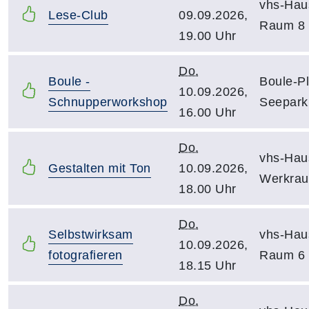
vhs-Hau
Lese-Club
09.09.2026,
Raum 8
19.00 Uhr
Do.
Boule -
Boule-Pl
10.09.2026,
Schnupperworkshop
Seepark
16.00 Uhr
Do.
vhs-Hau
Gestalten mit Ton
10.09.2026,
Werkra
18.00 Uhr
Do.
Selbstwirksam
vhs-Hau
10.09.2026,
fotografieren
Raum 6
18.15 Uhr
Do.