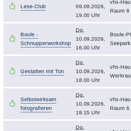
vhs-Hau
Lese-Club
09.09.2026,
Raum 8
19.00 Uhr
Do.
Boule -
Boule-Pl
10.09.2026,
Schnupperworkshop
Seepark
16.00 Uhr
Do.
vhs-Hau
Gestalten mit Ton
10.09.2026,
Werkra
18.00 Uhr
Do.
Selbstwirksam
vhs-Hau
10.09.2026,
fotografieren
Raum 6
18.15 Uhr
Do.