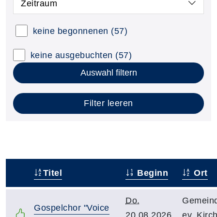
Zeitraum
keine begonnenen
(57)
keine ausgebuchten
(57)
Auswahl filtern
Filter leeren
Titel
Beginn
Ort
–
Do.
Gemeind
Gospelchor "Voice
20.08.2026,
ev. Kirc