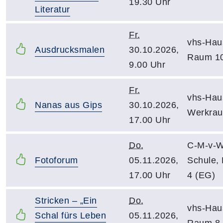
19.30 Uhr
Literatur
Fr.
vhs-Hau
Ausdrucksmalen
30.10.2026,
Raum 1
9.00 Uhr
Fr.
vhs-Hau
Nanas aus Gips
30.10.2026,
Werkra
17.00 Uhr
Do.
C-M-v-W
Fotoforum
05.11.2026,
Schule,
17.00 Uhr
4 (EG)
Stricken – „Ein
Do.
vhs-Hau
Schal fürs Leben
05.11.2026,
Raum 8