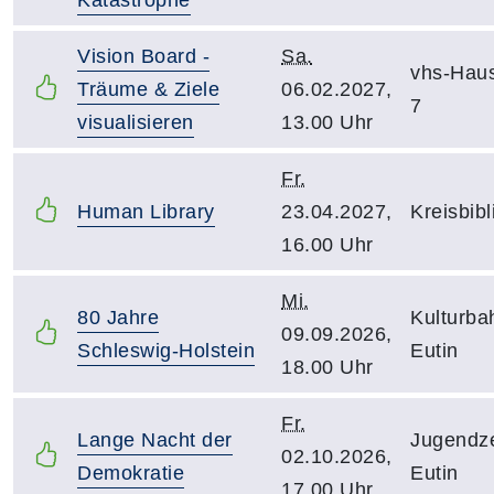
Vision Board -
Sa.
vhs-Hau
Träume & Ziele
06.02.2027,
7
visualisieren
13.00 Uhr
Fr.
Human Library
23.04.2027,
Kreisbibl
16.00 Uhr
Mi.
80 Jahre
Kulturba
09.09.2026,
Schleswig-Holstein
Eutin
18.00 Uhr
Fr.
Lange Nacht der
Jugendz
02.10.2026,
Demokratie
Eutin
17.00 Uhr