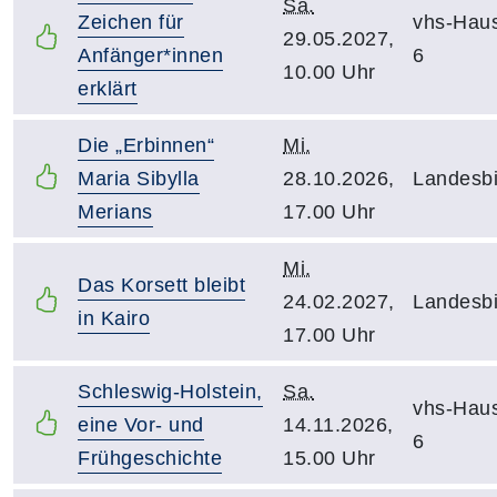
Sa.
Zeichen für
vhs-Hau
29.05.2027,
Anfänger*innen
6
10.00 Uhr
erklärt
Die „Erbinnen“
Mi.
Maria Sibylla
28.10.2026,
Landesbi
Merians
17.00 Uhr
Mi.
Das Korsett bleibt
24.02.2027,
Landesbi
in Kairo
17.00 Uhr
Schleswig-Holstein,
Sa.
vhs-Hau
eine Vor- und
14.11.2026,
6
Frühgeschichte
15.00 Uhr