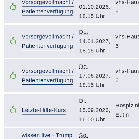
Vorsorgevollmacht /
vhs-Hau
01.10.2026,
Patientenverfügung
6
18.15 Uhr
Do.
Vorsorgevollmacht /
vhs-Hau
14.01.2027,
Patientenverfügung
6
18.15 Uhr
Do.
Vorsorgevollmacht /
vhs-Hau
17.06.2027,
Patientenverfügung
6
18.15 Uhr
Di.
Hospizini
Letzte-Hilfe-Kurs
15.09.2026,
Eutin
16.00 Uhr
wissen live - Trump
So.