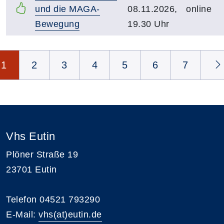
und die MAGA-
08.11.2026,
online
Bewegung
19.30 Uhr
Seite 1 von 15
1
2
3
4
5
6
7
Vhs Eutin
Plöner Straße 19
23701 Eutin
Telefon 04521 793290
E-Mail:
vhs(at)eutin.de