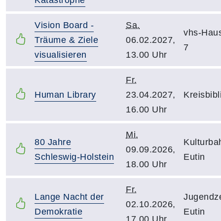
Vision Board -
Sa.
vhs-Hau
Träume & Ziele
06.02.2027,
7
visualisieren
13.00 Uhr
Fr.
Human Library
23.04.2027,
Kreisbibl
16.00 Uhr
Mi.
80 Jahre
Kulturba
09.09.2026,
Schleswig-Holstein
Eutin
18.00 Uhr
Fr.
Lange Nacht der
Jugendz
02.10.2026,
Demokratie
Eutin
17.00 Uhr