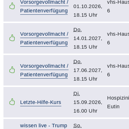
Vorsorgevollmacht /
vhs-Hau
01.10.2026,
Patientenverfügung
6
18.15 Uhr
Do.
Vorsorgevollmacht /
vhs-Hau
14.01.2027,
Patientenverfügung
6
18.15 Uhr
Do.
Vorsorgevollmacht /
vhs-Hau
17.06.2027,
Patientenverfügung
6
18.15 Uhr
Di.
Hospizini
Letzte-Hilfe-Kurs
15.09.2026,
Eutin
16.00 Uhr
wissen live - Trump
So.