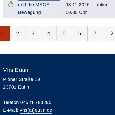
und die MAGA-
08.11.2026,
online
Bewegung
19.30 Uhr
Seite 1 von 15
1
2
3
4
5
6
7
Vhs Eutin
Plöner Straße 19
23701 Eutin
Telefon 04521 793290
E-Mail:
vhs(at)eutin.de