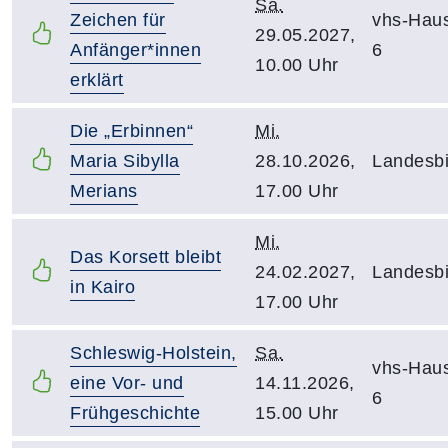
Sa.
Zeichen für
vhs-Hau
29.05.2027,
Anfänger*innen
6
10.00 Uhr
erklärt
Die „Erbinnen“
Mi.
Maria Sibylla
28.10.2026,
Landesbi
Merians
17.00 Uhr
Mi.
Das Korsett bleibt
24.02.2027,
Landesbi
in Kairo
17.00 Uhr
Schleswig-Holstein,
Sa.
vhs-Hau
eine Vor- und
14.11.2026,
6
Frühgeschichte
15.00 Uhr