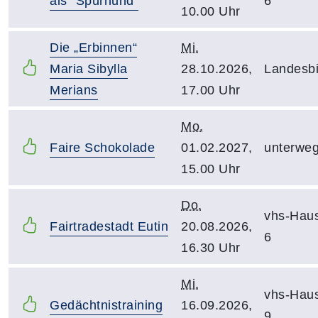
als "Spürhund"
6
10.00 Uhr
Die „Erbinnen“
Mi.
Maria Sibylla
28.10.2026,
Landesbi
Merians
17.00 Uhr
Mo.
Faire Schokolade
01.02.2027,
unterwe
15.00 Uhr
Do.
vhs-Hau
Fairtradestadt Eutin
20.08.2026,
6
16.30 Uhr
Mi.
vhs-Hau
Gedächtnistraining
16.09.2026,
9