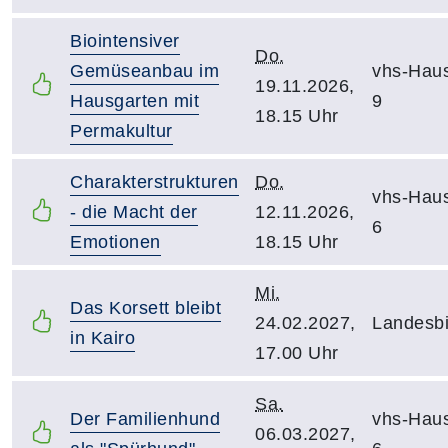
Biointensiver
Do.
Gemüseanbau im
vhs-Hau
19.11.2026,
Hausgarten mit
9
18.15 Uhr
Permakultur
Charakterstrukturen
Do.
vhs-Hau
- die Macht der
12.11.2026,
6
Emotionen
18.15 Uhr
Mi.
Das Korsett bleibt
24.02.2027,
Landesbi
in Kairo
17.00 Uhr
Sa.
Der Familienhund
vhs-Hau
06.03.2027,