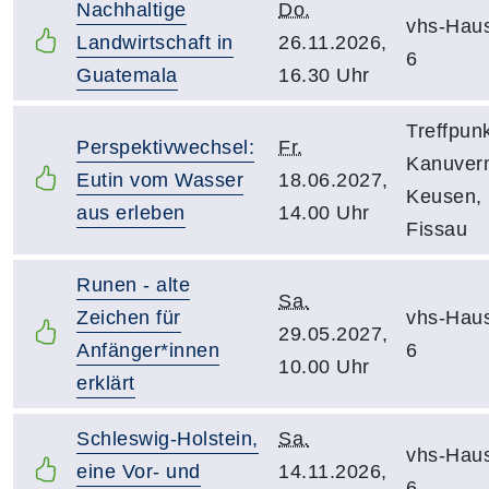
Nachhaltige
Do.
vhs-Hau
Landwirtschaft in
26.11.2026,
6
Guatemala
16.30 Uhr
Treffpunk
Perspektivwechsel:
Fr.
Kanuver
Eutin vom Wasser
18.06.2027,
Keusen, 
aus erleben
14.00 Uhr
Fissau
Runen - alte
Sa.
Zeichen für
vhs-Hau
29.05.2027,
Anfänger*innen
6
10.00 Uhr
erklärt
Schleswig-Holstein,
Sa.
vhs-Hau
eine Vor- und
14.11.2026,
6