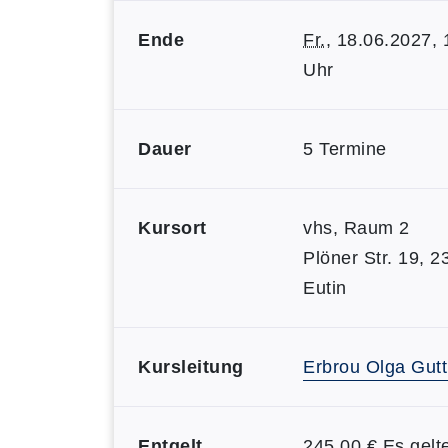
Ende
Fr.
, 18.06.2027, 
Uhr
Dauer
5 Termine
Kursort
vhs, Raum 2
Plöner Str. 19, 
Eutin
Kursleitung
Erbrou Olga Gut
Entgelt
245,00 € Es gelt