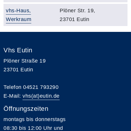
Raumbezeichnung:
Adresse:
vhs-Haus,
Plöner Str. 19,
Werkraum
23701 Eutin
Übersicht
Vhs Eutin
Plöner Straße 19
23701 Eutin
Telefon 04521 793290
E-Mail:
vhs(at)eutin.de
Öffnungszeiten
montags bis donnerstags
08:30 bis 12:00 Uhr und