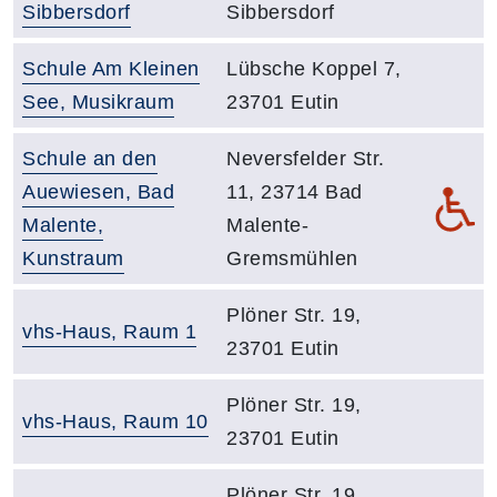
Sibbersdorf
Sibbersdorf
Raumbezeichnung:
Adresse:
Schule Am Kleinen
Lübsche Koppel 7,
See, Musikraum
23701 Eutin
Raumbezeichnung:
Adresse:
Schule an den
Neversfelder Str.
Auewiesen, Bad
11, 23714 Bad
De
Malente,
Malente-
Kunstraum
Gremsmühlen
Adresse:
Plöner Str. 19,
Raumbezeichnung:
vhs-Haus, Raum 1
23701 Eutin
Adresse:
Plöner Str. 19,
Raumbezeichnung:
vhs-Haus, Raum 10
23701 Eutin
Adresse:
Plöner Str. 19,