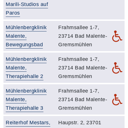
Raumbezeichnung:
Marili-Studios auf
Adresse:
Paros
Raumbezeichnung:
Adresse:
Mühlenbergklinik
Frahmsallee 1-7,
De
Malente,
23714 Bad Malente-
Bewegungsbad
Gremsmühlen
Raumbezeichnung:
Adresse:
Mühlenbergklinik
Frahmsallee 1-7,
De
Malente,
23714 Bad Malente-
Therapiehalle 2
Gremsmühlen
Raumbezeichnung:
Adresse:
Mühlenbergklinik
Frahmsallee 1-7,
De
Malente,
23714 Bad Malente-
Therapiehalle 3
Gremsmühlen
Raumbezeichnung:
Adresse:
Reiterhof Mestars,
Haupstr. 2, 23701