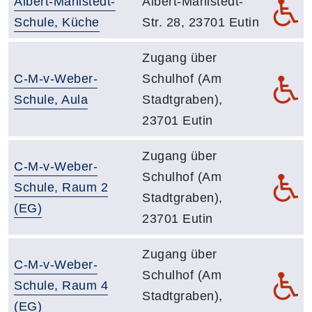
Raumbezeichnung:
Adresse:
Albert-Mahlstedt-
Albert-Mahlstedt-
De
Schule, Küche
Str. 28, 23701 Eutin
Adresse:
Zugang über
Raumbezeichnung:
C-M-v-Weber-
Schulhof (Am
De
Schule, Aula
Stadtgraben),
23701 Eutin
Adresse:
Zugang über
Raumbezeichnung:
C-M-v-Weber-
Schulhof (Am
De
Schule, Raum 2
Stadtgraben),
(EG)
23701 Eutin
Adresse:
Zugang über
Raumbezeichnung:
C-M-v-Weber-
Schulhof (Am
De
Schule, Raum 4
Stadtgraben),
(EG)