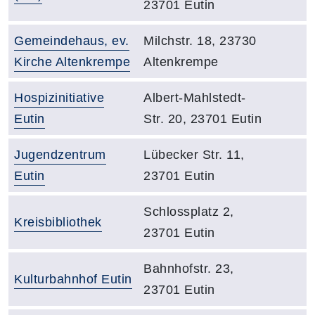
23701 Eutin
Raumbezeichnung:
Adresse:
Gemeindehaus, ev.
Milchstr. 18, 23730
Kirche Altenkrempe
Altenkrempe
Raumbezeichnung:
Adresse:
Hospizinitiative
Albert-Mahlstedt-
Eutin
Str. 20, 23701 Eutin
Raumbezeichnung:
Adresse:
Jugendzentrum
Lübecker Str. 11,
Eutin
23701 Eutin
Adresse:
Schlossplatz 2,
Raumbezeichnung:
Kreisbibliothek
23701 Eutin
Adresse:
Bahnhofstr. 23,
Raumbezeichnung:
Kulturbahnhof Eutin
23701 Eutin