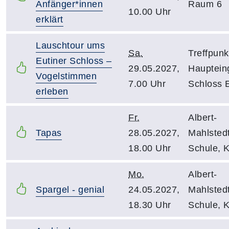
Anfänger*innen
Raum 6
10.00 Uhr
erklärt
Lauschtour ums
Sa.
Treffpunk
Eutiner Schloss –
29.05.2027,
Hauptein
Vogelstimmen
7.00 Uhr
Schloss E
erleben
Fr.
Albert-
Tapas
28.05.2027,
Mahlsted
18.00 Uhr
Schule, 
Mo.
Albert-
Spargel - genial
24.05.2027,
Mahlsted
18.30 Uhr
Schule, 