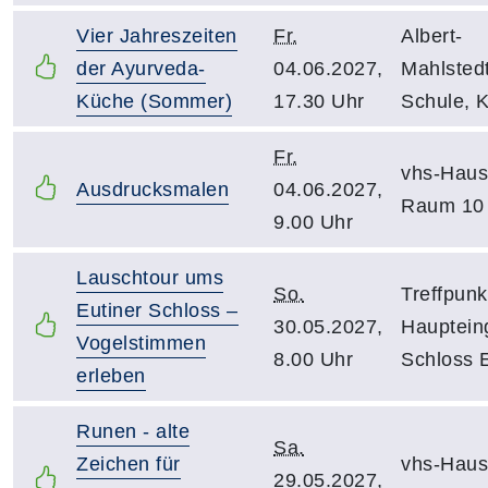
Vier Jahreszeiten
Fr.
Albert-
der Ayurveda-
04.06.2027,
Mahlsted
Küche (Sommer)
17.30 Uhr
Schule, 
Fr.
vhs-Haus
Ausdrucksmalen
04.06.2027,
Raum 10
9.00 Uhr
Lauschtour ums
So.
Treffpunk
Eutiner Schloss –
30.05.2027,
Hauptein
Vogelstimmen
8.00 Uhr
Schloss E
erleben
Runen - alte
Sa.
Zeichen für
vhs-Haus
29.05.2027,