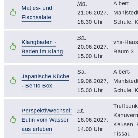
Mo.
Albert-
Matjes- und
21.06.2027,
Mahlsted
Fischsalate
18.30 Uhr
Schule, 
So.
Klangbaden -
vhs-Haus
20.06.2027,
Baden im Klang
Raum 3
15.00 Uhr
Sa.
Albert-
Japanische Küche
19.06.2027,
Mahlsted
- Bento Box
15.00 Uhr
Schule, 
Treffpunk
Perspektivwechsel:
Fr.
Kanuverm
Eutin vom Wasser
18.06.2027,
Keusen, 
aus erleben
14.00 Uhr
Fissau