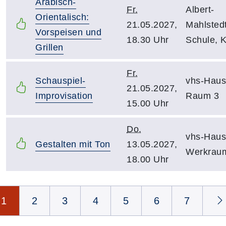
Arabisch-
Fr.
Albert-
Orientalisch:
21.05.2027,
Mahlsted
Vorspeisen und
18.30 Uhr
Schule, 
Grillen
Fr.
Schauspiel-
vhs-Haus
21.05.2027,
Improvisation
Raum 3
15.00 Uhr
Do.
vhs-Haus
Gestalten mit Ton
13.05.2027,
Werkrau
18.00 Uhr
Seite 1 von 15
1
2
3
4
5
6
7