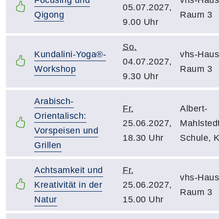
05.07.2027,
Qigong
Raum 3
9.00 Uhr
So.
Kundalini-Yoga®-
vhs-Haus
04.07.2027,
Workshop
Raum 3
9.30 Uhr
Arabisch-
Fr.
Albert-
Orientalisch:
25.06.2027,
Mahlsted
Vorspeisen und
18.30 Uhr
Schule, 
Grillen
Achtsamkeit und
Fr.
vhs-Haus
Kreativität in der
25.06.2027,
Raum 3
Natur
15.00 Uhr