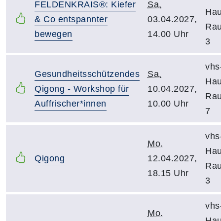
FELDENKRAIS®: Kiefer
Sa.
Hau
& Co entspannter
03.04.2027,
Ra
bewegen
14.00 Uhr
3
vhs
Gesundheitsschützendes
Sa.
Hau
Qigong - Workshop für
10.04.2027,
Ra
Auffrischer*innen
10.00 Uhr
7
vhs
Mo.
Hau
Qigong
12.04.2027,
Ra
18.15 Uhr
3
vhs
Mo.
Hau