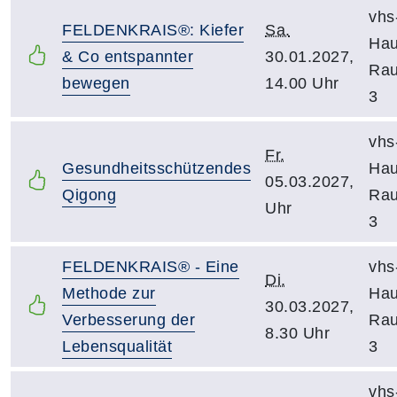
vhs
FELDENKRAIS®: Kiefer
Sa.
Hau
& Co entspannter
30.01.2027,
Ra
bewegen
14.00 Uhr
3
vhs
Fr.
Gesundheitsschützendes
Hau
05.03.2027,
Qigong
Ra
Uhr
3
FELDENKRAIS® - Eine
vhs
Di.
Methode zur
Hau
30.03.2027,
Verbesserung der
Ra
8.30 Uhr
Lebensqualität
3
vhs