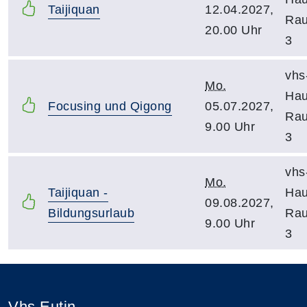
Taijiquan
12.04.2027,
Ra
20.00 Uhr
3
vhs
Mo.
Hau
Focusing und Qigong
05.07.2027,
Ra
9.00 Uhr
3
vhs
Mo.
Taijiquan -
Hau
09.08.2027,
Bildungsurlaub
Ra
9.00 Uhr
3
Vhs Eutin