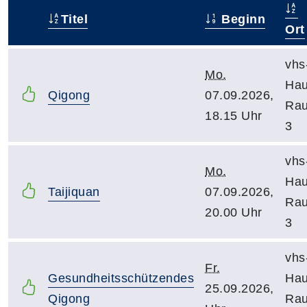
Titel
Beginn
–
Ort
vhs
Mo.
Hau
Qigong
07.09.2026,
Ra
18.15 Uhr
3
vhs
Mo.
Hau
Taijiquan
07.09.2026,
Ra
20.00 Uhr
3
vhs
Fr.
Gesundheitsschützendes
Hau
25.09.2026,
Qigong
Ra