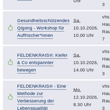
Uhr
3
vhs
Gesundheitsschützendes
Sa.
Hau
Qigong - Workshop für
10.10.2026,
Ra
Auffrischer*innen
10.00 Uhr
7
vhs
FELDENKRAIS®: Kiefer
Sa.
Hau
& Co entspannter
10.10.2026,
Ra
bewegen
14.00 Uhr
3
FELDENKRAIS® - Eine
vhs
Mo.
Methode zur
Hau
12.10.2026,
Verbesserung der
Ra
8.30 Uhr
Lebensqualität
3