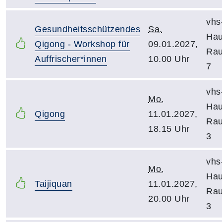
vhs
Gesundheitsschützendes
Sa.
Hau
Qigong - Workshop für
09.01.2027,
Ra
Auffrischer*innen
10.00 Uhr
7
vhs
Mo.
Hau
Qigong
11.01.2027,
Ra
18.15 Uhr
3
vhs
Mo.
Hau
Taijiquan
11.01.2027,
Ra
20.00 Uhr
3