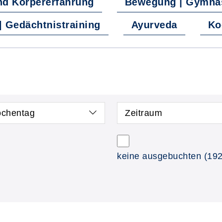
d Körpererfahrung
Bewegung | Gymnast
 Gedächtnistraining
Ayurveda
Ko
chentag
Zeitraum
keine ausgebuchten
(192